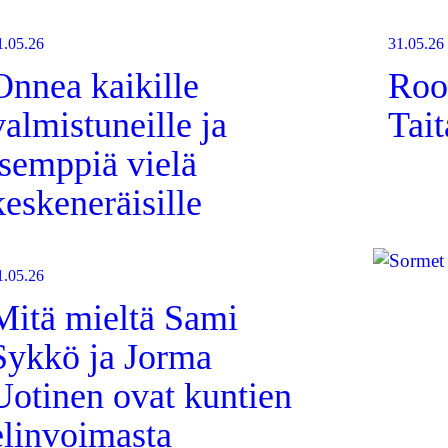
1.05.26
31.05.26
Onnea kaikille
Roo
valmistuneille ja
Tait
tsemppiä vielä
keskeneräisille
1.05.26
Mitä mieltä Sami
Sykkö ja Jorma
Uotinen ovat kuntien
elinvoimasta