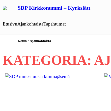
Siirry
SDP Kirkkonummi – Kyrkslätt
sisältöön
Etusivu
Ajankohtaista
Tapahtumat
Kotiin
Ajankohtaista
KATEGORIA:
A