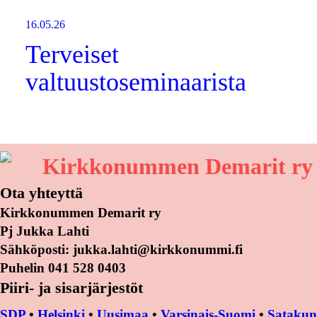
16.05.26
Terveiset
valtuustoseminaarista
Kirkkonummen Demarit ry
Ota yhteyttä
Kirkkonummen Demarit ry
Pj Jukka Lahti
Sähköposti: jukka.lahti@kirkkonummi.fi
Puhelin 041 528 0403
Piiri- ja sisarjärjestöt
SDP
•
Helsinki
•
Uusimaa
•
Varsinais-Suomi
•
Satakun