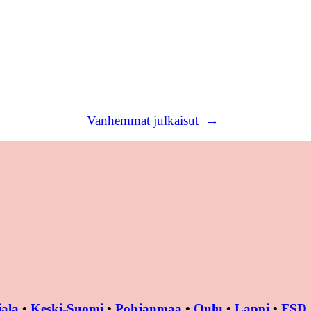
Vanhemmat julkaisut
→
ala
•
Keski-Suomi
•
Pohjanmaa
•
Oulu
•
Lappi
•
FSD