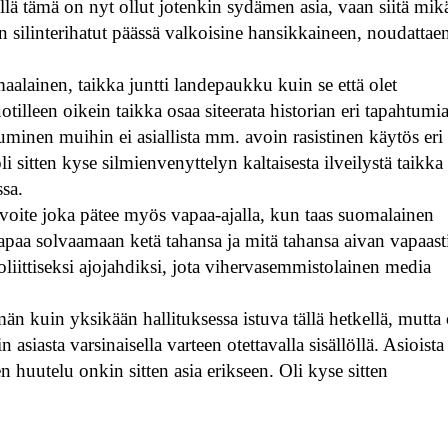
llä tämä on nyt ollut jotenkin sydämen asia, vaan siitä mik
an silinterihatut päässä valkoisine hansikkaineen, noudattae
u maalainen, taikka juntti landepaukku kuin se että olet
otilleen oikein taikka osaa siteerata historian eri tapahtumi
tuminen muihin ei asiallista mm. avoin rasistinen käytös eri
i sitten kyse silmienvenyttelyn kaltaisesta ilveilystä taikka
ossa.
elvoite joka pätee myös vapaa-ajalla, kun taas suomalainen
paa solvaamaan ketä tahansa ja mitä tahansa aivan vapaast
liittiseksi ajojahdiksi, jota vihervasemmistolainen media
n kuin yksikään hallituksessa istuva tällä hetkellä, mutta
n asiasta varsinaisella varteen otettavalla sisällöllä. Asioista
 huutelu onkin sitten asia erikseen. Oli kyse sitten