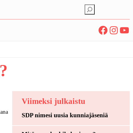
E
t
s
Facebook
Instagram
YouTube
i
S?
Viimeksi julkaistu
kana
SDP nimesi uusia kunniajäseniä