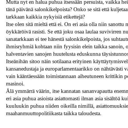
Mutta nyt en halua puhua itsessään persuista, vaikka hei
tänä päivänä salonkikelpoista? Onko se sitä että kuljeta
tarkkaan kaikkia nykyisiä etikettejä?
Itse olen sitä mieltä että ei. On eri asia olla niin sanott
öykkäröivä rasisti. Se että joku osaa laulaa suvivirren nu
sanatarkkaan ei tee hänestä salonkikelpoista, jos suhtau
ihmisryhmiä kohtaan niin fyysisin elein taikka sanoin, ol
halventavien sanojen huutelusta eduskunna täysistunn
Itseänihän sitoo näin sotilaana erityinen käyttäytymisv
kansanedustaja ja europarlamentaarikko on nähtävästi va
vain kääntäessään toimistannaan aiheutuneen krittikin po
masinoi.
Älä ymmärrä väärin, itse kannatan sananvapautta enemmä
eri asia puhua asioista asiattomasti ilman asia sisältöä kui
kuuluukin puhua niiden oikeilla nimillä, asiattomuuksien
maahanmuuttopolitiikasta taikka taloudesta.