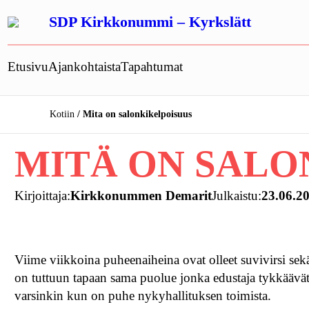
Siirry
SDP Kirkkonummi – Kyrkslätt
sisältöön
Etusivu
Ajankohtaista
Tapahtumat
Kotiin
Mita on salonkikelpoisuus
MITÄ ON SALO
Kirjoittaja:
Kirkkonummen Demarit
Julkaistu:
23.06.2
Viime viikkoina puheenaiheina ovat olleet suvivirsi s
on tuttuun tapaan sama puolue jonka edustaja tykkäävä
varsinkin kun on puhe nykyhallituksen toimista.