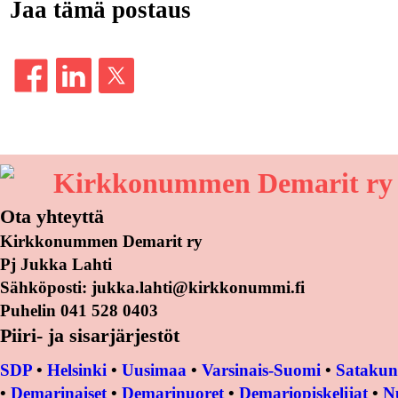
Jaa tämä postaus
Kirkkonummen Demarit ry
Ota yhteyttä
Kirkkonummen Demarit ry
Pj Jukka Lahti
Sähköposti: jukka.lahti@kirkkonummi.fi
Puhelin 041 528 0403
Piiri- ja sisarjärjestöt
SDP
•
Helsinki
•
Uusimaa
•
Varsinais-Suomi
•
Satakun
•
Demarinaiset
•
Demarinuoret
•
Demariopiskelijat
•
N