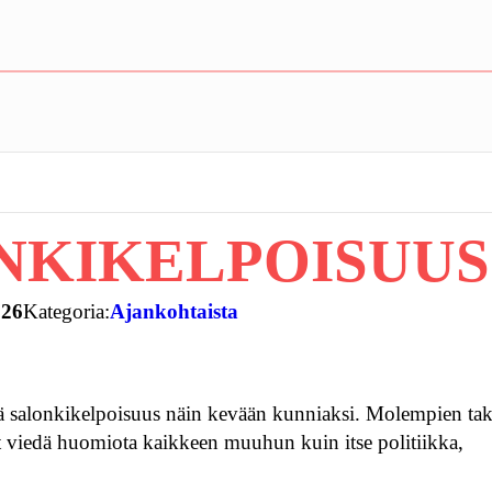
NKIKELPOISUU
026
Kategoria:
Ajankohtaista
ekä salonkikelpoisuus näin kevään kunniaksi. Molempien ta
t viedä huomiota kaikkeen muuhun kuin itse politiikka,