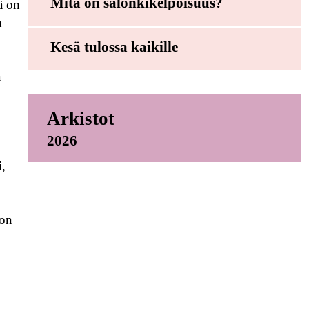
Mitä on salonkikelpoisuus?
ä on
n
Kesä tulossa kaikille
a
Arkistot
2026
i,
 on