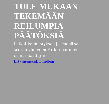
TULE MUKAAN
TEKEMÄÄN
REILUMPIA
PÄÄTÖKSIÄ
Paikallisyhdistyksen jäsenenä saat
suoran yhteyden Kirkkonummen
demaripäättäjiin.
Liity jäseneksi
Bli medlem