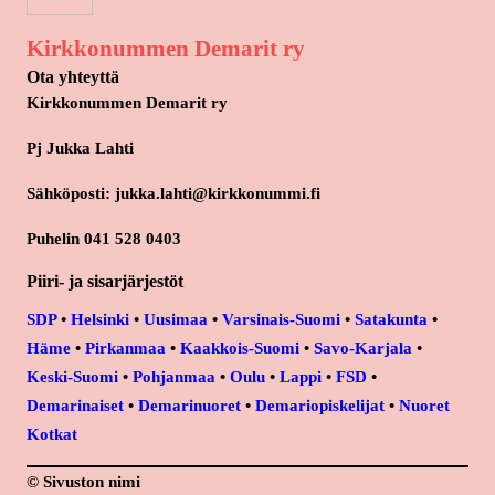
Kirkkonummen Demarit ry
Ota yhteyttä
Kirkkonummen Demarit ry
Pj Jukka Lahti
Sähköposti: jukka.lahti@kirkkonummi.fi
Puhelin 041 528 0403
Piiri- ja sisarjärjestöt
SDP
•
Helsinki
•
Uusimaa
•
Varsinais-Suomi
•
Satakunta
•
Häme
•
Pirkanmaa
•
Kaakkois-Suomi
•
Savo-Karjala
•
Keski-Suomi
•
Pohjanmaa
•
Oulu
•
Lappi
•
FSD
•
Demarinaiset
•
Demarinuoret
•
Demariopiskelijat
•
Nuoret
Kotkat
© Sivuston nimi