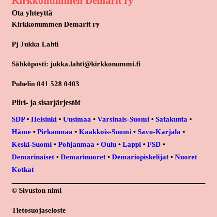
Kirkkonummen Demarit ry
Ota yhteyttä
Kirkkonummen Demarit ry
Pj Jukka Lahti
Sähköposti: jukka.lahti@kirkkonummi.fi
Puhelin 041 528 0403
Piiri- ja sisarjärjestöt
SDP
•
Helsinki
•
Uusimaa
•
Varsinais-Suomi
•
Satakunta
•
Häme
•
Pirkanmaa
•
Kaakkois-Suomi
•
Savo-Karjala
•
Keski-Suomi
•
Pohjanmaa
•
Oulu
•
Lappi
•
FSD
•
Demarinaiset
•
Demarinuoret
•
Demariopiskelijat
•
Nuoret
Kotkat
© Sivuston nimi
Tietosuojaseloste