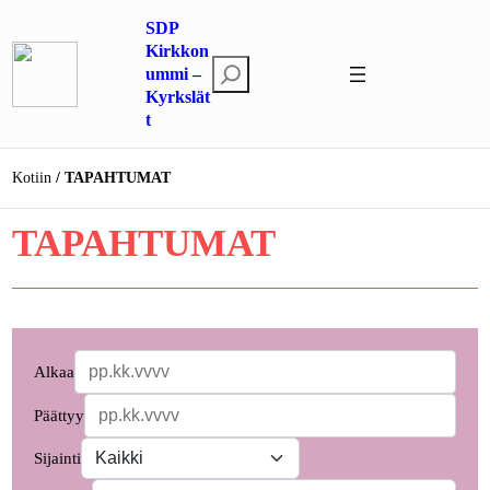
Siirry
SDP
sisältöön
Kirkkon
E
ummi –
Kyrkslät
t
t
s
i
Kotiin
TAPAHTUMAT
TAPAHTUMAT
Alkaa
Päättyy
Sijainti