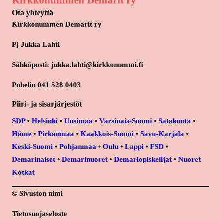
Kirkkonummen Demarit ry
Ota yhteyttä
Kirkkonummen Demarit ry
Pj Jukka Lahti
Sähköposti: jukka.lahti@kirkkonummi.fi
Puhelin 041 528 0403
Piiri- ja sisarjärjestöt
SDP
•
Helsinki
•
Uusimaa
•
Varsinais-Suomi
•
Satakunta
•
Häme
•
Pirkanmaa
•
Kaakkois-Suomi
•
Savo-Karjala
•
Keski-Suomi
•
Pohjanmaa
•
Oulu
•
Lappi
•
FSD
•
Demarinaiset
•
Demarinuoret
•
Demariopiskelijat
•
Nuoret
Kotkat
© Sivuston nimi
Tietosuojaseloste