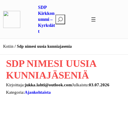
Siirry
SDP
sisältöön
Kirkkon
E
ummi –
Kyrkslät
t
t
s
i
Kotiin
Sdp nimesi uusia kunniajasenia
SDP NIMESI UUSIA
KUNNIAJÄSENIÄ
Kirjoittaja:
jukka.lahti@outlook.com
Julkaistu:
03.07.2026
Kategoria:
Ajankohtaista