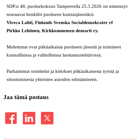
SDP:n 48. puoluekokous Tampereella 25.5.2026 on nimennyt
seuraavat henkilöt puolueen kunniajä­seniksi:
Viveca Lahti, Finlands Svenska Socialdemokrater rf
Pirkko Lehtinen, Kirkkonummen demarit ry.
Molemmat ovat pit­käaikaisia puolueen jäseniä ja toimineet
kunnallisissa ja val­tiollisissa luottamustehtävissä.
Parhaimmat onnittelut ja kiitokset pitkäaikaisesta työstä ja
sitoutumisesta yhteisten asioiden edistämiseen.
Jaa tämä postaus