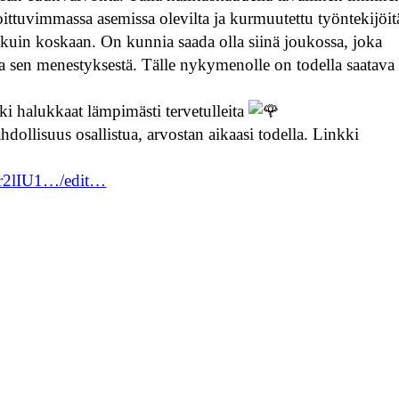
ittuvimmassa asemissa olevilta ja kurmuutettu työntekijöit
kuin koskaan. On kunnia saada olla siinä joukossa, joka
 ja sen menestyksestä. Tälle nykymenolle on todella saatava
ki halukkaat lämpimästi tervetulleita
dollisuus osallistua, arvostan aikaasi todella. Linkki
ir2lIU1…/edit…