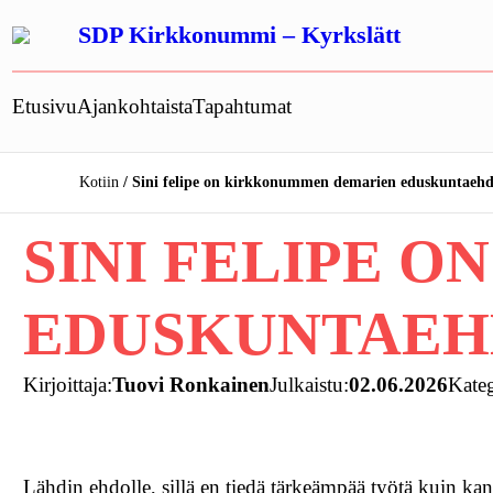
Siirry
SDP Kirkkonummi – Kyrkslätt
sisältöön
Etusivu
Ajankohtaista
Tapahtumat
Kotiin
Sini felipe on kirkkonummen demarien eduskuntaeh
SINI FELIPE 
EDUSKUNTAE
Kirjoittaja:
Tuovi Ronkainen
Julkaistu:
02.06.2026
Kateg
Lähdin ehdolle, sillä en tiedä tärkeämpää työtä kuin ka