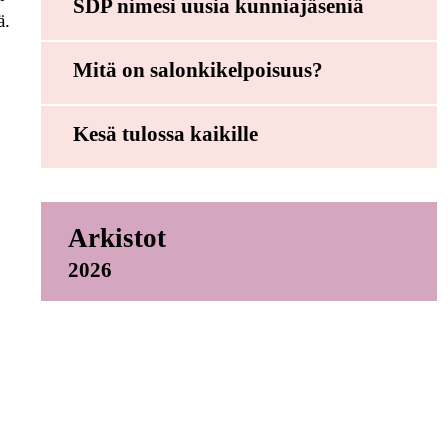
SDP nimesi uusia kunniajäseniä
ä.
Mitä on salonkikelpoisuus?
Kesä tulossa kaikille
Arkistot
2026