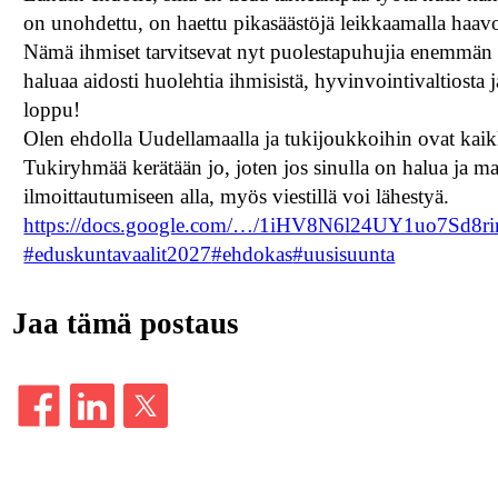
on unohdettu, on haettu pikasäästöjä leikkaamalla haavo
Nämä ihmiset tarvitsevat nyt puolestapuhujia enemmän 
haluaa aidosti huolehtia ihmisistä, hyvinvointivaltiosta
loppu!
Olen ehdolla Uudellamaalla ja tukijoukkoihin ovat kaik
Tukiryhmää kerätään jo, joten jos sinulla on halua ja mah
ilmoittautumiseen alla, myös viestillä voi lähestyä.
https://docs.google.com/…/1iHV8N6l24UY1uo7Sd8r
#eduskuntavaalit2027
#ehdokas
#uusisuunta
Jaa tämä postaus