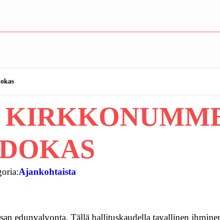
dokas
ON KIRKKONUMM
HDOKAS
oria:
Ajankohtaista
nsan edunvalvonta. Tällä hallituskaudella tavallinen ihmine