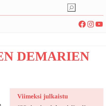
E
t
s
Facebook
Instagram
YouTube
i
EN DEMARIEN
Viimeksi julkaistu
n