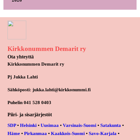
2026
Kirkkonummen Demarit ry
Ota yhteyttä
Kirkkonummen Demarit ry
Pj Jukka Lahti
Sähköposti: jukka.lahti@kirkkonummi.fi
Puhelin 041 528 0403
Piiri- ja sisarjärjestöt
SDP
•
Helsinki
•
Uusimaa
•
Varsinais-Suomi
•
Satakunta
•
Häme
•
Pirkanmaa
•
Kaakkois-Suomi
•
Savo-Karjala
•