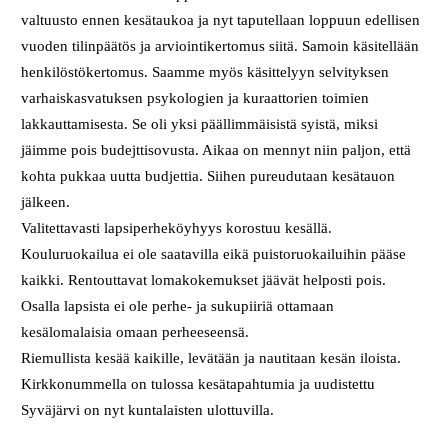
valtuusto ennen kesätaukoa ja nyt taputellaan loppuun edellisen
vuoden tilinpäätös ja arviointikertomus siitä. Samoin käsitellään
henkilöstökertomus. Saamme myös käsittelyyn selvityksen
varhaiskasvatuksen psykologien ja kuraattorien toimien
lakkauttamisesta. Se oli yksi päällimmäisistä syistä, miksi
jäimme pois budejttisovusta. Aikaa on mennyt niin paljon, että
kohta pukkaa uutta budjettia. Siihen pureudutaan kesätauon
jälkeen.
Valitettavasti lapsiperheköyhyys korostuu kesällä.
Kouluruokailua ei ole saatavilla eikä puistoruokailuihin pääse
kaikki. Rentouttavat lomakokemukset jäävät helposti pois.
Osalla lapsista ei ole perhe- ja sukupiiriä ottamaan
kesälomalaisia omaan perheeseensä.
Riemullista kesää kaikille, levätään ja nautitaan kesän iloista.
Kirkkonummella on tulossa kesätapahtumia ja uudistettu
Syväjärvi on nyt kuntalaisten ulottuvilla.