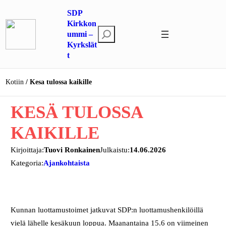
Siirry
SDP
sisältöön
Kirkkon
E
ummi –
Kyrkslät
t
t
s
i
Kotiin
Kesa tulossa kaikille
KESÄ TULOSSA
KAIKILLE
Kirjoittaja:
Tuovi Ronkainen
Julkaistu:
14.06.2026
Kategoria:
Ajankohtaista
Kunnan luottamustoimet jatkuvat SDP:n luottamushenkilöillä
vielä lähelle kesäkuun loppua. Maanantaina 15.6 on viimeinen