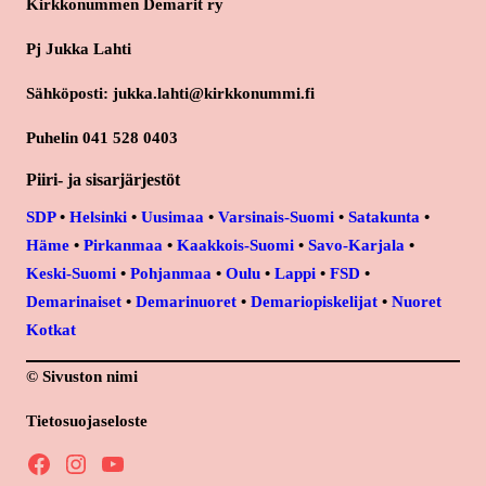
Kirkkonummen Demarit ry
Pj Jukka Lahti
Sähköposti: jukka.lahti@kirkkonummi.fi
Puhelin 041 528 0403
Piiri- ja sisarjärjestöt
SDP
•
Helsinki
•
Uusimaa
•
Varsinais-Suomi
•
Satakunta
•
Häme
•
Pirkanmaa
•
Kaakkois-Suomi
•
Savo-Karjala
•
Keski-Suomi
•
Pohjanmaa
•
Oulu
•
Lappi
•
FSD
•
Demarinaiset
•
Demarinuoret
•
Demariopiskelijat
•
Nuoret
Kotkat
© Sivuston nimi
Tietosuojaseloste
Facebook
Instagram
YouTube