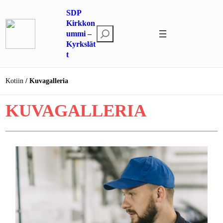
Siirry
SDP
sisältöön
Kirkkon
E
ummi –
Kyrkslät
t
t
s
i
Kotiin
Kuvagalleria
KUVAGALLERIA