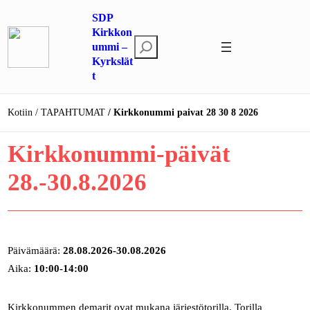
Siirry
SDP
sisältöön
Kirkkon
E
ummi –
Kyrkslät
t
t
s
i
Kotiin
TAPAHTUMAT
Kirkkonummi paivat 28 30 8 2026
Kirkkonummi-päivät
28.-30.8.2026
Päivämäärä:
28.08.2026-30.08.2026
Aika:
10:00-14:00
Kirkkonummen demarit ovat mukana järjestötorilla. Torilla