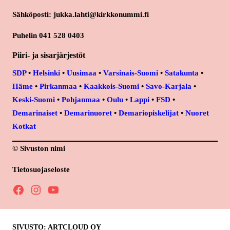
Sähköposti: jukka.lahti@kirkkonummi.fi
Puhelin 041 528 0403
Piiri- ja sisarjärjestöt
SDP
•
Helsinki
•
Uusimaa
•
Varsinais-Suomi
•
Satakunta
•
Häme
•
Pirkanmaa
•
Kaakkois-Suomi
•
Savo-Karjala
•
Keski-Suomi
•
Pohjanmaa
•
Oulu
•
Lappi
•
FSD
•
Demarinaiset
•
Demarinuoret
•
Demariopiskelijat
•
Nuoret
Kotkat
© Sivuston nimi
Tietosuojaseloste
Facebook
Instagram
YouTube
SIVUSTO: ARTCLOUD OY