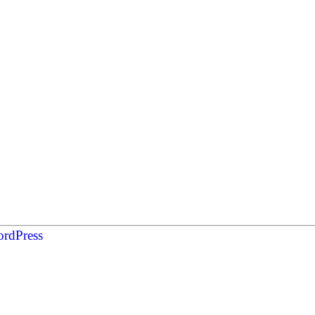
Twitter
Facebook
Instagram
rdPress