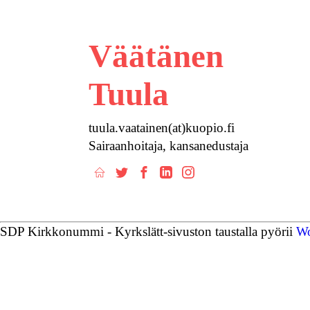
Väätänen
Tuula
tuula.vaatainen(at)kuopio.fi
Sairaanhoitaja, kansanedustaja
Kotisivu
Twitter
Facebook
LinkedIn
Instagram
SDP Kirkkonummi - Kyrkslätt-sivuston taustalla pyörii
Wo